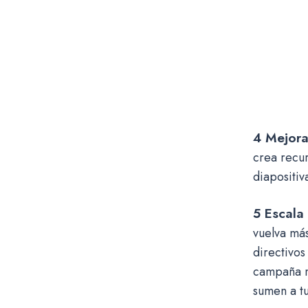
4 Mejora
crea recur
diapositiv
5 Escala 
vuelva más
directivos
campaña má
sumen a t