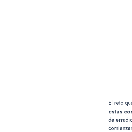
El reto qu
estas co
de erradi
comienzan