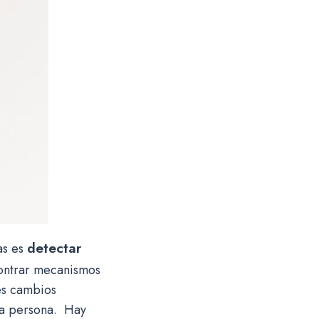
detectar
as es
ontrar mecanismos
es cambios
ra persona. Hay