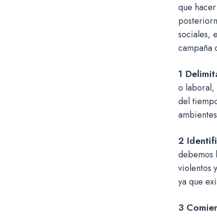
que hacer 
posterior
sociales,
campaña d
1 Delimi
o laboral,
del tiempo
ambientes
2 Identif
debemos h
violentos 
ya que exi
3 Comien