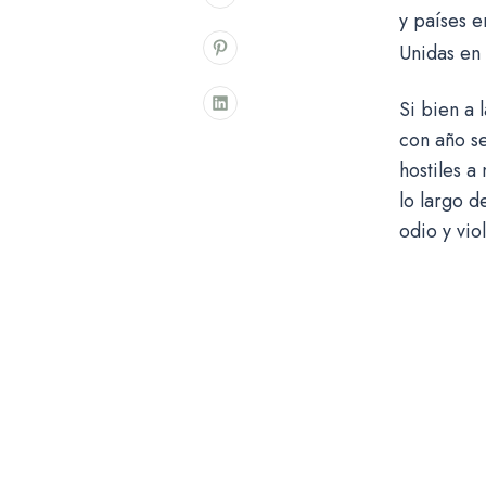
y países e
Unidas en
Si bien a 
con año s
hostiles a
lo largo d
odio y vio