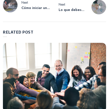
Navegación
Next:
Next:
Cómo iniciar un
Lo que debes
de
emprendimiento
saber sobre una
social en
empresa
cuarentena
sustentable.
entradas
RELATED POST